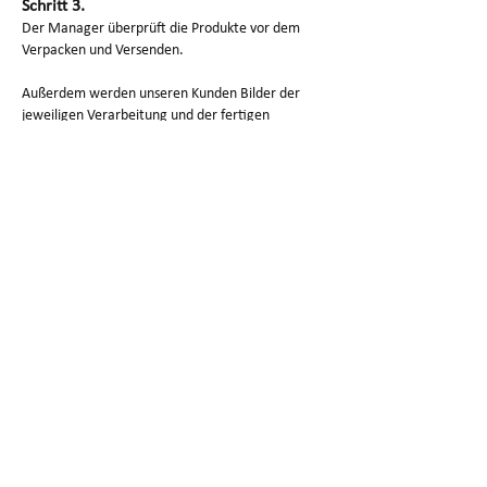
Schritt 3.
Der Manager überprüft die Produkte vor dem
Verpacken und Versenden.
Außerdem werden unseren Kunden Bilder der
jeweiligen Verarbeitung und der fertigen
Produkte zugesandt.
Verpackung und Versand des
SG-Prototyps
1. Sauberes Papier, um Kratzer zu vermeiden
2. Schaum schützt Produkte gut.
3. Karton/Holzkiste zum Verpacken für die
Lieferung
Warum uns wählen?
1. Unser Chef verfügt über mehr als zehn Jahre
Erfahrung in der Rapid-Prototyping-Branche.
2.SG eignet sich gut für die hochpräzise
Bearbeitung komplexer Teile.
3. Die Gesamtzahl der Empfehlungen aktueller
Kunden liegt über 85 %.
4. Strenge Qualitätsanforderungen. Der Chef