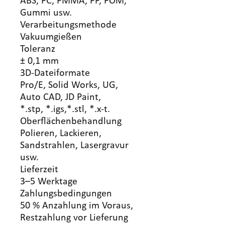
ABS, PC, PMMA, PP, POM,
Gummi usw.
Verarbeitungsmethode
Vakuumgießen
Toleranz
± 0,1 mm
3D-Dateiformate
Pro/E, Solid Works, UG,
Auto CAD, JD Paint,
*.stp, *.igs,*.stl, *.x-t.
Oberflächenbehandlung
Polieren, Lackieren,
Sandstrahlen, Lasergravur
usw.
Lieferzeit
3–5 Werktage
Zahlungsbedingungen
50 % Anzahlung im Voraus,
Restzahlung vor Lieferung