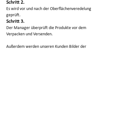
Schritt 2.
Es wird vor und nach der Oberflächenveredelung
geprüft.
Schritt 3.
Der Manager überprüft die Produkte vor dem
Verpacken und Versenden.
Außerdem werden unseren Kunden Bilder der
jeweiligen Verarbeitung und der fertigen
Produkte zugesandt.
Verpackung und Versand des
SG-Prototyps
1. Sauberes Papier, um Kratzer zu vermeiden
2. Schaum schützt Produkte gut.
3. Karton/Holzkiste zum Verpacken für die
Lieferung
Warum uns wählen?
1. Unser Chef verfügt über mehr als zehn Jahre
Erfahrung in der Rapid-Prototyping-Branche.
2.SG eignet sich gut für die hochpräzise
Bearbeitung komplexer Teile.