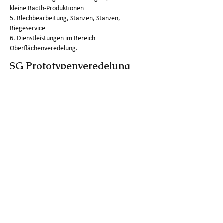
kleine Bacth-Produktionen
5. Blechbearbeitung, Stanzen, Stanzen,
Biegeservice
6. Dienstleistungen im Bereich
Oberflächenveredelung.
SG Prototypenveredelung
Glätten, Lackieren, Laserätzen, Eloxieren,
Passivieren, Galvanisieren, Sandstrahlen,
Polieren, Dampfpolieren,
Tampondruck, Siebdruck, Wassertransferdruck,
Pulverbeschichtung, Färben, Drahtziehen,
Schwarzoxid, Bürsten, Schweißen usw.
SG Prototypen-
Qualitätskontrolle
Qualität ist der Markt, aber wissen Sie,
wie wir die Qualität unserer Produkte
kontrollieren?
3 Schritte zur Qualitätskontrolle:
Schritt 1.