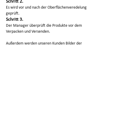
Schritt 2.
Es wird vor und nach der Oberflächenveredelung
geprüft.
Schritt 3.
Der Manager überprüft die Produkte vor dem
Verpacken und Versenden.
Außerdem werden unseren Kunden Bilder der
jeweiligen Verarbeitung und der fertigen
Produkte zugesandt.
Verpackung und Versand des
SG-Prototyps
1. Sauberes Papier, um Kratzer zu vermeiden
2. Schaum schützt Produkte gut.
3. Karton/Holzkiste zum Verpacken für die
Lieferung
Warum uns wählen?
1. Unser Chef verfügt über mehr als zehn Jahre
Erfahrung in der Rapid-Prototyping-Branche.
2.SG eignet sich gut für die hochpräzise
Bearbeitung komplexer Teile.