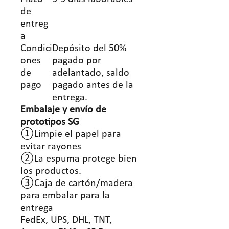
de
entreg
a
Condici
Depósito del 50%
ones
pagado por
de
adelantado, saldo
pago
pagado antes de la
entrega.
Embalaje y envío de
prototipos SG
①Limpie el papel para
evitar rayones
②La espuma protege bien
los productos.
③Caja de cartón/madera
para embalar para la
entrega
FedEx, UPS, DHL, TNT,