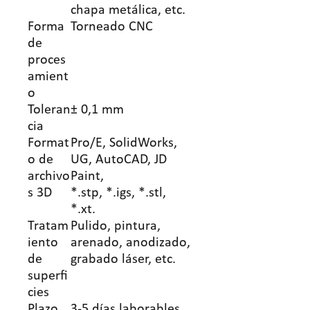
chapa metálica, etc.
Forma
Torneado CNC
de
proces
amient
o
Toleran
± 0,1 mm
cia
Format
Pro/E, SolidWorks,
o de
UG, AutoCAD, JD
archivo
Paint,
s 3D
*.stp, *.igs, *.stl,
*.xt.
Tratam
Pulido, pintura,
iento
arenado, anodizado,
de
grabado láser, etc.
superfi
cies
Plazo
3-5 días laborables