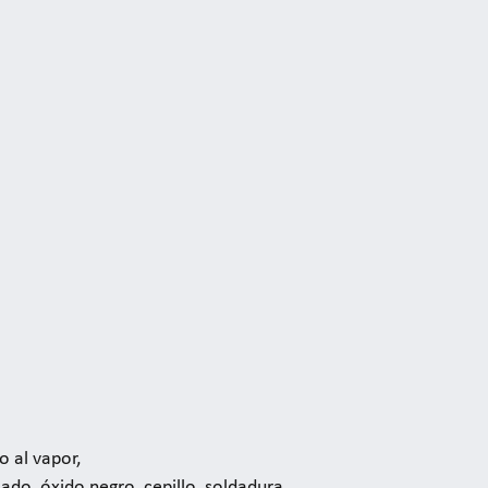
o al vapor,
ado, óxido negro, cepillo, soldadura,