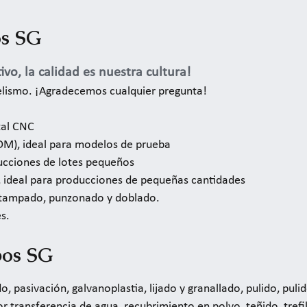
os SG
ivo, la calidad es nuestra cultura!
elismo. ¡Agradecemos cualquier pregunta!
tal CNC
M), ideal para modelos de prueba
ucciones de lotes pequeños
V, ideal para producciones de pequeñas cantidades
estampado, punzonado y doblado.
s.
pos SG
o, pasivación, galvanoplastia, lijado y granallado, pulido, pulid
r transferencia de agua, recubrimiento en polvo, teñido, trefil