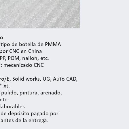
o:
otipo de botella de PMMA
por CNC en China
PP, POM, nailon, etc.
: mecanizado CNC
ro/E, Solid works, UG, Auto CAD,
*.xt.
 pulido, pintura, arenado,
etc.
 laborables
 de depósito pagado por
antes de la entrega.