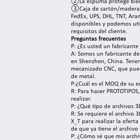
②La espuma protege bien
③Caja de cartón/madera p
FedEx, UPS, DHL, TNT, Ara
disponibles y podemos util
requisitos del cliente.
Preguntas frecuentes
P: ¿Es usted un fabricant
A: Somos un fabricante de
en Shenzhen, China. Tene
mecanizado CNC, que puede
de metal.
P:¿Cuál es el MOQ de su 
R: Para hacer PROTOTIPOS, 
realizar.
P: ¿Qué tipo de archivos 3
R: Se requiere el archivo 
X_T para realizar la oferta
de que ya tiene el archivo
P: ¿Cómo sé que mis archi