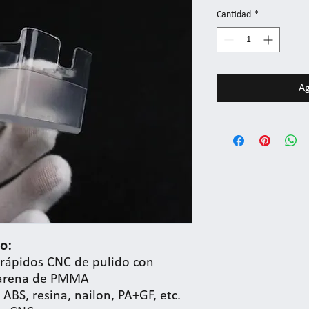
Cantidad
*
Ag
o:
 rápidos CNC de pulido con
 arena de PMMA
ABS, resina, nailon, PA+GF, etc.