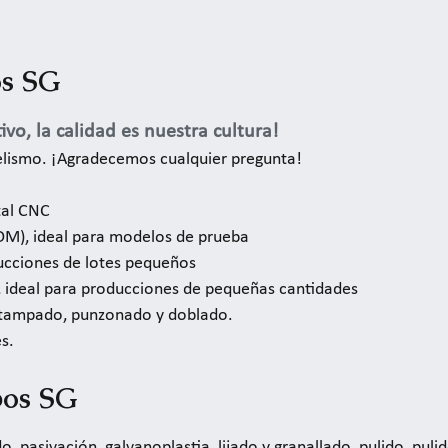
os SG
ivo, la calidad es nuestra cultura!
elismo. ¡Agradecemos cualquier pregunta!
tal CNC
M), ideal para modelos de prueba
ucciones de lotes pequeños
V, ideal para producciones de pequeñas cantidades
estampado, punzonado y doblado.
s.
pos SG
o, pasivación, galvanoplastia, lijado y granallado, pulido, pulid