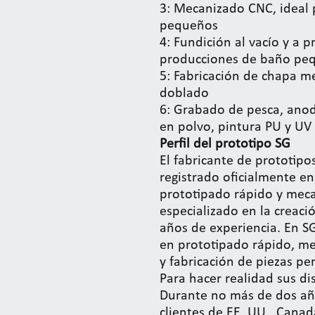
3: Mecanizado CNC, ideal 
pequeños
4: Fundición al vacío y a p
producciones de baño pe
5: Fabricación de chapa m
doblado
6: Grabado de pesca, ano
en polvo, pintura PU y UV
Perfil del prototipo SG
El fabricante de prototip
registrado oficialmente en
prototipado rápido y mec
especializado en la creac
años de experiencia. En S
en prototipado rápido, m
y fabricación de piezas pe
Para hacer realidad sus di
Durante no más de dos año
clientes de EE. UU., Canad