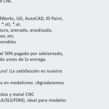
o CNC
idWorks, UG, AutoCAD, JD Paint,
 *.stl, *.xt.
ntura, arenado, anodizado,
er, etc.
borables
el 50% pagado por adelantado,
do antes de la entrega.
ura! ¡La satisfacción es nuestro
cia en modelismo. ¡Agradecemos
stico y metal CNC
LA/SLS/FDM), ideal para modelos