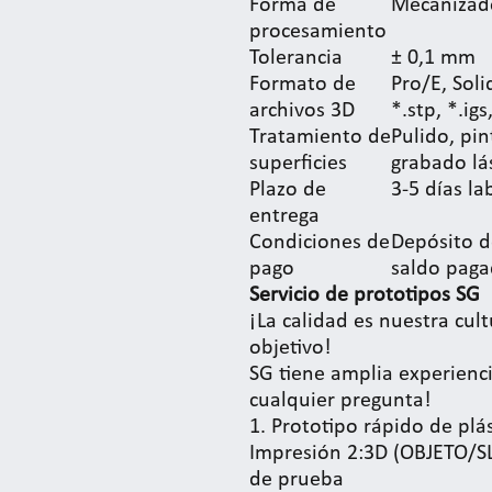
Forma de
Mecanizad
procesamiento
Tolerancia
± 0,1 mm
Formato de
Pro/E, Sol
archivos 3D
*.stp, *.igs,
Tratamiento de
Pulido, pi
superficies
grabado lás
Plazo de
3-5 días la
entrega
Condiciones de
Depósito d
pago
saldo paga
Servicio de prototipos SG
¡La calidad es nuestra cult
objetivo!
SG tiene amplia experien
cualquier pregunta!
1. Prototipo rápido de plá
Impresión 2:3D (OBJETO/S
de prueba