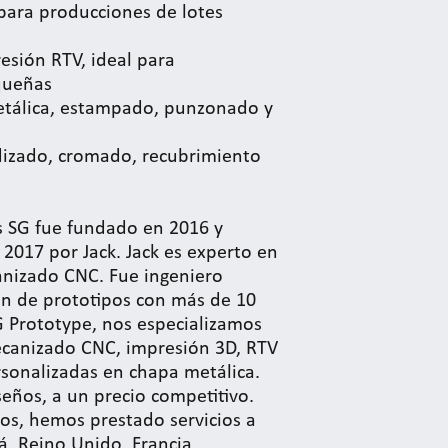
para producciones de lotes
resión RTV, ideal para
queñas
etálica, estampado, punzonado y
dizado, cromado, recubrimiento
os SG fue fundado en 2016 y
 2017 por Jack. Jack es experto en
anizado CNC. Fue ingeniero
ión de prototipos con más de 10
G Prototype, nos especializamos
ecanizado CNC, impresión 3D, RTV
rsonalizadas en chapa metálica.
seños, a un precio competitivo.
s, hemos prestado servicios a
á, Reino Unido, Francia,