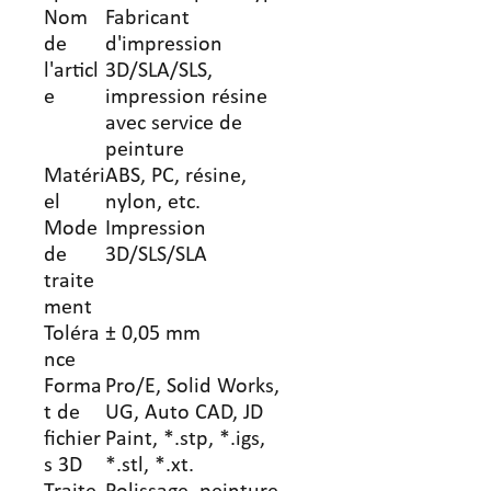
Nom
Fabricant
de
d'impression
l'articl
3D/SLA/SLS,
e
impression résine
avec service de
peinture
Matéri
ABS, PC, résine,
el
nylon, etc.
Mode
Impression
de
3D/SLS/SLA
traite
ment
Toléra
± 0,05 mm
nce
Forma
Pro/E, Solid Works,
t de
UG, Auto CAD, JD
fichier
Paint, *.stp, *.igs,
s 3D
*.stl, *.xt.