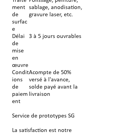
Traite
Polissage, peinture,
ment
sablage, anodisation,
de
gravure laser, etc.
surfac
e
Délai
3 à 5 jours ouvrables
de
mise
en
œuvre
Condit
Acompte de 50%
ions
versé à l'avance,
de
solde payé avant la
paiem
livraison
ent
Service de prototypes SG
La satisfaction est notre