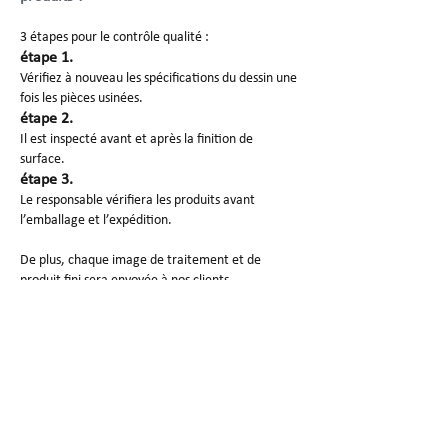
3 étapes pour le contrôle qualité :
étape 1.
Vérifiez à nouveau les spécifications du dessin une
fois les pièces usinées.
étape 2.
Il est inspecté avant et après la finition de
surface.
étape 3.
Le responsable vérifiera les produits avant
l’emballage et l’expédition.
De plus, chaque image de traitement et de
produit fini sera envoyée à nos clients.
Emballage et expédition du
prototype SG
1. Nettoyez le papier pour éviter les rayures
2. La mousse protège bien les produits.
3. Carton/boîte en bois à emballer pour la
livraison