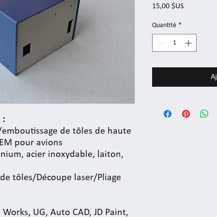
Prix
15,00 $US
Quantité
*
Aj
:
n/emboutissage de tôles de haute
OEM pour avions
inium, acier inoxydable, laiton,
de tôles/Découpe laser/Pliage
d Works, UG, Auto CAD, JD Paint,