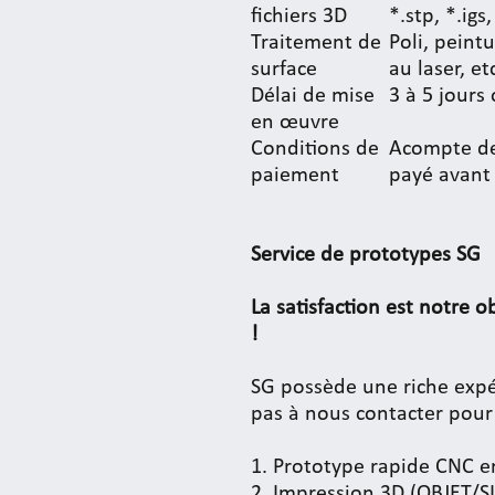
fichiers 3D
*.stp, *.igs,
Traitement de
Poli, peint
surface
au laser, et
Délai de mise
3 à 5 jours
en œuvre
Conditions de
Acompte de 
paiement
payé avant 
Service de prototypes SG
La satisfaction est notre ob
!
SG possède une riche expé
pas à nous contacter pour
1. Prototype rapide CNC e
2. Impression 3D (OBJET/S