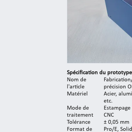
Spécification
du prototype
Nom de
Fabricatio
l'article
précision 
Matériel
Acier, alum
etc.
Mode de
Estampage 
traitement
CNC
Tolérance
± 0,05 mm
Format de
Pro/E, Soli