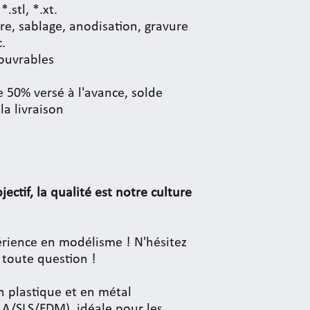
 *.stl, *.xt.
ure, sablage, anodisation, gravure
c.
 ouvrables
50% versé à l'avance, solde
la livraison
jectif, la qualité est notre culture
rience en modélisme ! N'hésitez
 toute question !
n plastique et en métal
LA/SLS/FDM), idéale pour les