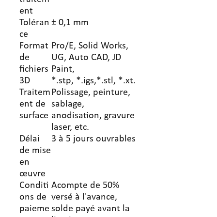
ent
Toléran
± 0,1 mm
ce
Format
Pro/E, Solid Works,
de
UG, Auto CAD, JD
fichiers
Paint,
3D
*.stp, *.igs,*.stl, *.xt.
Traitem
Polissage, peinture,
ent de
sablage,
surface
anodisation, gravure
laser, etc.
Délai
3 à 5 jours ouvrables
de mise
en
œuvre
Conditi
Acompte de 50%
ons de
versé à l'avance,
paieme
solde payé avant la