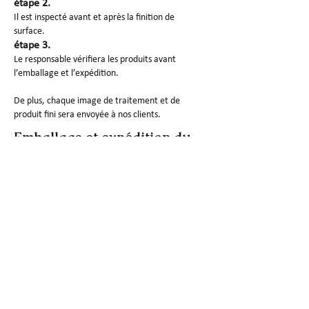
étape 2.
Il est inspecté avant et après la finition de
surface.
étape 3.
Le responsable vérifiera les produits avant
l’emballage et l’expédition.
De plus, chaque image de traitement et de
produit fini sera envoyée à nos clients.
Emballage et expédition du
prototype SG
1. Nettoyez le papier pour éviter les rayures
2. La mousse protège bien les produits.
3. Carton/boîte en bois à emballer pour la
livraison
Pourquoi nous choisir?
1. Notre patron a plus de dix ans d'expérience
dans l'industrie du prototypage rapide.
2.SG est capable d'usiner des pièces complexes
avec une grande précision.
3. Le nombre total de clients actuels parrainés est