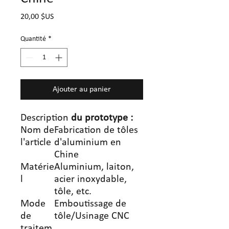
Prix
20,00 $US
Quantité
*
Ajouter au panier
Description
du prototype
:
Nom de
Fabrication de tôles
l'article
d'aluminium en
Chine
Matérie
Aluminium, laiton,
l
acier inoxydable,
tôle, etc.
Mode
Emboutissage de
de
tôle/Usinage CNC
traitem