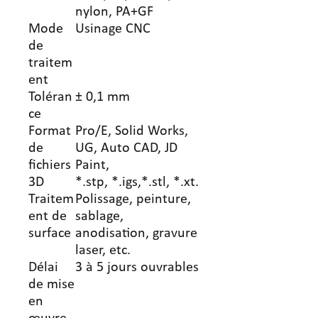
nylon, PA+GF
Mode
Usinage CNC
de
traitem
ent
Toléran
± 0,1 mm
ce
Format
Pro/E, Solid Works,
de
UG, Auto CAD, JD
fichiers
Paint,
3D
*.stp, *.igs,*.stl, *.xt.
Traitem
Polissage, peinture,
ent de
sablage,
surface
anodisation, gravure
laser, etc.
Délai
3 à 5 jours ouvrables
de mise
en